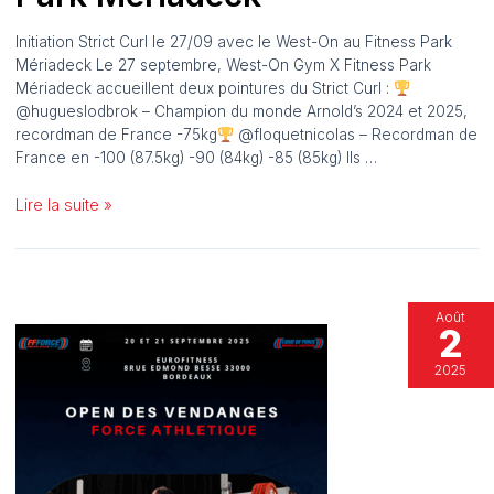
Initiation Strict Curl le 27/09 avec le West-On au Fitness Park
Mériadeck Le 27 septembre, West-On Gym X Fitness Park
Mériadeck accueillent deux pointures du Strict Curl :
@hugueslodbrok – Champion du monde Arnold’s 2024 et 2025,
recordman de France -75kg
@floquetnicolas – Recordman de
France en -100 (87.5kg) -90 (84kg) -85 (85kg) Ils …
Initiation
Lire la suite »
Strict
Curl
le
27/09
Août
avec
2
le
West-
2025
On
au
Fitness
Park
Mériadeck