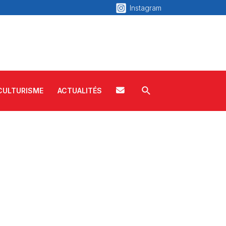
Instagram
Rechercher
C
CULTURISME
ACTUALITÉS
o
n
t