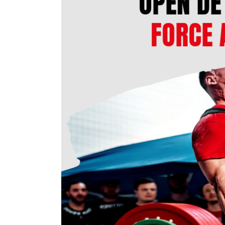
e
i
l