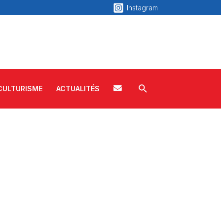
Instagram
Rechercher
C
CULTURISME
ACTUALITÉS
o
n
t