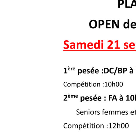
e
i
l